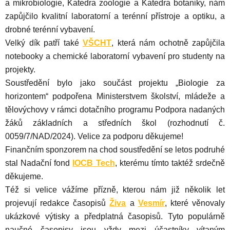
a mikrobiologie, Katedra zoologie a Katedra botaniky, nám
zapůjčilo kvalitní laboratorní a terénní přístroje a optiku, a
drobné terénní vybavení.
Velký dík patří také
VŠCHT
, která nám ochotně zapůjčila
notebooky a chemické laboratorní vybavení pro studenty na
projekty.
Soustředění bylo jako součást projektu „Biologie za
horizontem“ podpořena Ministerstvem školství, mládeže a
tělovýchovy v rámci dotačního programu Podpora nadaných
žáků základních a středních škol (rozhodnutí č.
0059/7/NAD/2024). Velice za podporu děkujeme!
Finančním sponzorem na chod soustředění se letos podruhé
stal Nadační fond
IOCB Tech
, kterému tímto taktéž srdečně
děkujeme.
Též si velice vážíme přízně, kterou nám již několik let
projevují redakce časopisů
Živa
a
Vesmír
, které věnovaly
ukázkové výtisky a předplatná časopisů. Tyto populárně
naučné časopisy jsou vždy mezi účastníky vítaným