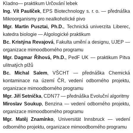
Kladno— praktikum Určování lebek
Ing. Vít Paulíček
, EPS Biotechnology s. r. o. — přednáška
Mikroorganismy pro nealkoholické pivo
Mgr. Martin Pusztai, Ph.D.
, Technická univerzita Liberec,
katedra biologie — Algologické praktikum
Bc. Kristýna Revajová
, Fakulta umění a designu, UJEP —
organizace mimoodborného programu
Mgr. Dagmar Říhová, Ph.D.
, PedF UK — praktikum Pitva
ulitnatých plžů
Bc. Michal Salem
, VŠCHT — přednáška Chemická
kontaminace na území ČR, vedení odborného projektu,
organizace mimoodborného programu
Mgr. Jiří Setnička
, CDN77 — přednáška Evoluční algoritmy
Miroslav Soukup
, Benzina — vedení odborného projektu,
organizace mimoodborného programu
Mgr. Matěj Znamínko
, Universität Innsbruck — vedení
odborného projektu, organizace mimoodborného programu