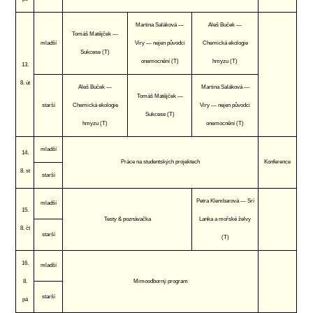
Martina Saláková —
Aleš Buček —
Tomáš Matějček —
mladší
Viry — nejen původci
Chemická ekologie
Sukcese (T)
onemocnění (T)
hmyzu (T)
13.
8. út
Aleš Buček —
Martina Saláková —
Tomáš Matějček —
starší
Chemická ekologie
Viry — nejen původci
Sukcese (T)
hmyzu (T)
onemocnění (T)
mladší
14.
Práce na studentských projektech
Konference
8. st
starší
Petra Klembarová — Srí
mladší
15.
Testy & poznávačka
Lanka a mořské želvy
8. čt
starší
(T)
16.
mladší
8.
Mimoodborný program
starší
pá