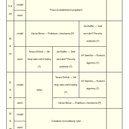
mladší
9. 8.
Práce na studentských projektech
pá
starší
Jan Kadlec — Jseš
mladší
Václav Bočan — Praktikum z biochemie (P)
normální!? Poruchy
10.
osobnosti (T)
8.
Tereza Dočkal — Jak
Jan Kadlec — Jseš
so
Jiří Setnička — Evoluční
starší
tikají naše vnitřní hodiny
normální!? Poruchy
algoritmy (T)
(T)
osobnosti (T)
Tereza Dočkal — Jak
Jiří Setnička — Evoluční
11.
mladší
tikají naše vnitřní hodiny
algoritmy (T)
8.
Volno
(T)
ne
starší
Václav Bočan — Praktikum z biochemie (P)
12.
mladší
8.
Celodenní mimoodborný výlet
starší
po