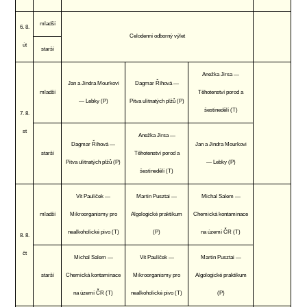
mladší
6. 8.
Celodenní odborný výlet
út
starší
Anežka Jirsa —
Jan a Jindra Mourkovi
Dagmar Říhová —
mladší
Těhotenství porod a
— Lebky (P)
Pitva ulitnatých plžů (P)
šestinedělí (T)
7. 8.
st
Anežka Jirsa —
Dagmar Říhová —
Jan a Jindra Mourkovi
starší
Těhotenství porod a
Pitva ulitnatých plžů (P)
— Lebky (P)
šestinedělí (T)
Vít Paulíček —
Martin Pusztai —
Michal Salem —
mladší
Mikroorganismy pro
Algologické praktikum
Chemická kontaminace
nealkoholické pivo (T)
(P)
na území ČR (T)
8. 8.
čt
Michal Salem —
Vít Paulíček —
Martin Pusztai —
starší
Chemická kontaminace
Mikroorganismy pro
Algologické praktikum
na území ČR (T)
nealkoholické pivo (T)
(P)