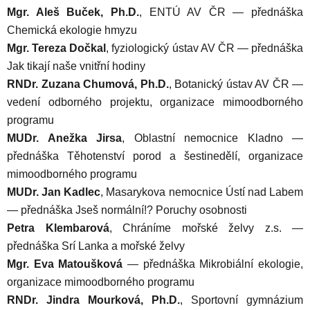
Mgr. Aleš Buček, Ph.D.
, ENTÚ AV ČR — přednáška
Chemická ekologie hmyzu
Mgr. Tereza Dočkal
, fyziologický ústav AV ČR — přednáška
Jak tikají naše vnitřní hodiny
RNDr. Zuzana Chumová, Ph.D.
, Botanický ústav AV ČR —
vedení odborného projektu, organizace mimoodborného
programu
MUDr. Anežka Jirsa
, Oblastní nemocnice Kladno —
přednáška Těhotenství porod a šestinedělí, organizace
mimoodborného programu
MUDr. Jan Kadlec
, Masarykova nemocnice Ústí nad Labem
— přednáška Jseš normální!? Poruchy osobnosti
Petra Klembarová
, Chráníme mořské želvy z.s. —
přednáška Srí Lanka a mořské želvy
Mgr. Eva Matoušková
— přednáška Mikrobiální ekologie,
organizace mimoodborného programu
RNDr. Jindra Mourková, Ph.D.
, Sportovní gymnázium