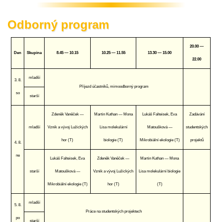
Odborný program
20.00 —
Den
Skupina
8.45 — 10.15
10.25 — 11.55
13.30 — 15.00
22.00
mladší
3. 8.
Příjezd účastníků, mimoodborný program
so
starší
Zdeněk Vaněček —
Martin Kuthan — Mona
Lukáš Falteisek, Eva
Zadávání
mladší
Vznik a vývoj Lužických
Lisa molekulární
Matoušková —
studentských
hor (T)
biologie (T)
Mikrobiální ekologie (T)
projektů
4. 8.
ne
Lukáš Falteisek, Eva
Zdeněk Vaněček —
Martin Kuthan — Mona
starší
Matoušková —
Vznik a vývoj Lužických
Lisa molekulární biologie
Mikrobiální ekologie (T)
hor (T)
(T)
mladší
5. 8.
Práce na studentských projektech
po
starší