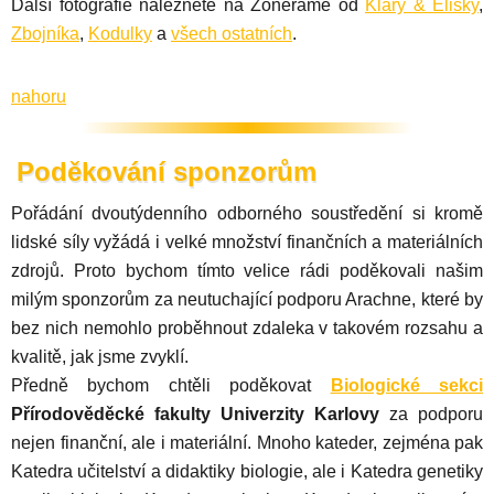
Další fotografie naleznete na Zoneramě od
Kláry & Elišky
,
Zbojníka
,
Kodulky
a
všech ostatních
.
nahoru
Poděkování sponzorům
Pořádání dvoutýdenního odborného soustředění si kromě
lidské síly vyžádá i velké množství finančních a materiálních
zdrojů. Proto bychom tímto velice rádi poděkovali našim
milým sponzorům za neutuchající podporu Arachne, které by
bez nich nemohlo proběhnout zdaleka v takovém rozsahu a
kvalitě, jak jsme zvyklí.
Předně bychom chtěli poděkovat
Biologické sekci
Přírodověděcké fakulty Univerzity Karlovy
za podporu
nejen finanční, ale i materiální. Mnoho kateder, zejména pak
Katedra učitelství a didaktiky biologie, ale i Katedra genetiky