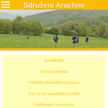
Sdružení Arachne
Soustředění
Seznam projektů
Přehled odborného programu
Kdo se na soustředění podílel
Poděkování sponzorům