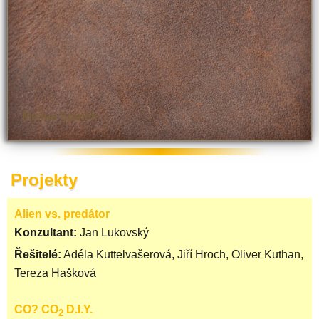
Michal Staněk
Projekty
Alien vs. predátor
Konzultant:
Jan Lukovský
Řešitelé:
Adéla Kuttelvašerová, Jiří Hroch, Oliver Kuthan,
Tereza Hašková
CO? CO
D.I.Y.
2